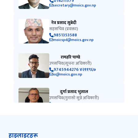
014211579
secretary@moics.gov.np
नेत्र प्रसाद सुबेदी
सहसचिव (प्रवक्ता)
9851353588
moicspd@moics.gov.np
रामहरि पाण्डे
उपसचिव(सूचना अधिकारी)
9745944276 ४२११९६७
io@moics.gov.np
दुर्गा प्रसाद भुसाल
उपसचिव(गुनासो सुन्ने अधिकारी)
4211448, ९८५१४५२४६६
gunaso@moics.gov.np
हाइलाइटहरू