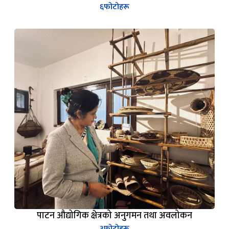
६
फोटोहरू
पाटन औद्योगिक क्षेत्रको अनुगमन तथा अवलोकन
३
फोटोहरू