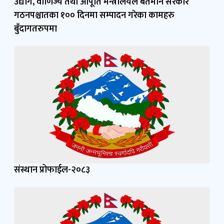
उद्योग, वाणिज्य तथा आपूर्ति मन्त्रालयले बर्तमान सरकार
गठनपश्चातका १०० दिनमा सम्पादन गरेका कामहरु
बुँदागतरुपमा
संस्थान प्रोफाईल-२०८३