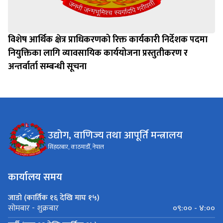
विशेष आर्थिक क्षेत्र प्राधिकरणको रिक्त कार्यकारी निर्देशक पदमा
नियुक्तिका लागि व्यावसायिक कार्ययोजना प्रस्तुतीकरण र
अन्तर्वार्ता सम्बन्धी सूचना
उद्योग, वाणिज्य तथा आपूर्ति मन्त्रालय
सिंहदरबार, काठमाडौँ, नेपाल
कार्यालय समय
जाडो (कार्तिक १६ देखि माघ १५)
०९:०० - ४:००
सोमबार - शुक्रबार