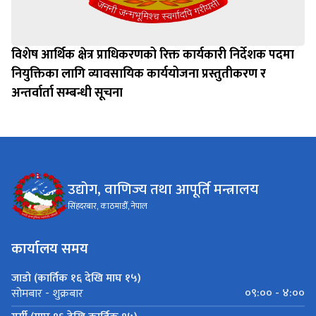
विशेष आर्थिक क्षेत्र प्राधिकरणको रिक्त कार्यकारी निर्देशक पदमा
नियुक्तिका लागि व्यावसायिक कार्ययोजना प्रस्तुतीकरण र
अन्तर्वार्ता सम्बन्धी सूचना
उद्योग, वाणिज्य तथा आपूर्ति मन्त्रालय
सिंहदरबार, काठमाडौँ, नेपाल
कार्यालय समय
जाडो (कार्तिक १६ देखि माघ १५)
०९:०० - ४:००
सोमबार - शुक्रबार