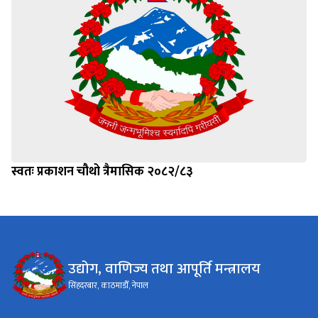
स्वतः प्रकाशन चौथो त्रैमासिक २०८२/८३
उद्योग, वाणिज्य तथा आपूर्ति मन्त्रालय
सिंहदरबार, काठमाडौँ, नेपाल