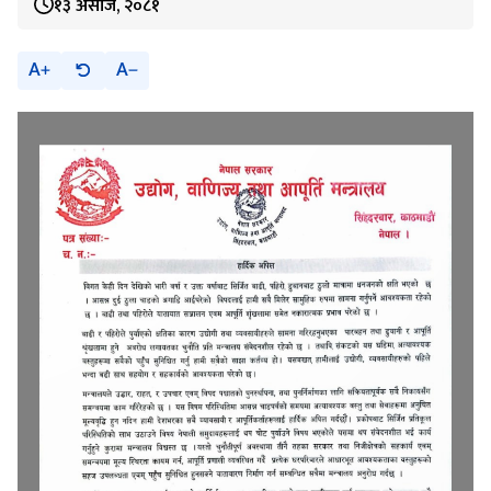
१३ असोज, २०८१
A
A