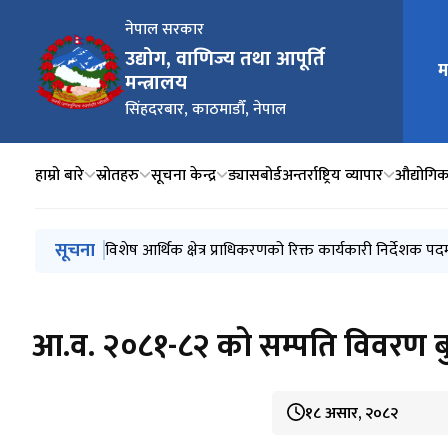
नेपाल सरकार
मुख्य न
उद्योग, वाणिज्य तथा आपूर्ति
म
मन्त्रालय
सिंहदरबार, काठमाडौँ, नेपाल
हाम्रो बारे
स्रोतहरु
सूचना केन्द्र
ड्यासबोर्ड
अन्तर्राष्ट्रिय व्यापार
औद्योगिक 
मुख्य नेभिगेसनमा जानुहोस्
सूचना
नेपाल औषधि लिमिटेडको रिक्त संचालक समितिको अध्यक्ष र विज्ञ
नेपाल औषधि लिमिटेडको रिक्त संचालक समितिको अध्यक्ष र वि
विशेष आर्थिक क्षेत्र प्राधिकरणको रिक्त कार्यकारी निर्देशक पद
प्रेश विज्ञप्ति (२०८३ साउन १९ )
औद्योगिक व्यवसाय विकास प्रतिष्ठानको कार्यकारी निर्देशक नि
आ.व. २०८१-८२ को सम्पति विवरण बुझ
१८ असार, २०८२