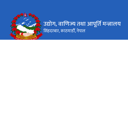
उद्योग, वाणिज्य तथा आपूर्ति मन्त्रालय
सिंहदरबार, काठमाडौँ, नेपाल
कार्यालय समय
जाडो (कार्तिक १६ देखि माघ १५)
०९:०० - ४:००
सोमबार - शुक्रबार
गर्मी (माघ १६ देखि कार्तिक १५)
०९:०० - ५:००
सोमबार - शुक्रबार