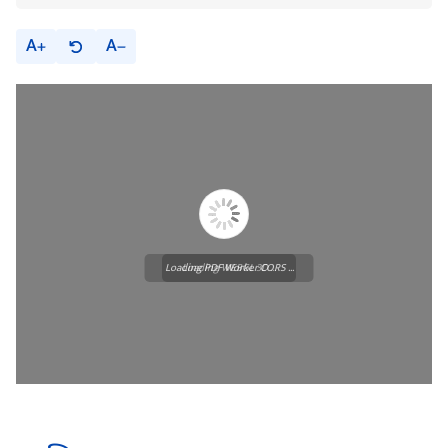
A
A
Loading PDF Worker CORS ...
Loading WEBGL 3D ...