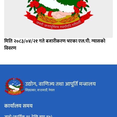
मिति २०८३/०४/२१ गते बजारीकरण भएका एल.पी. ग्यासको
विवरण
उद्योग, वाणिज्य तथा आपूर्ति मन्त्रालय
सिंहदरबार, काठमाडौँ, नेपाल
कार्यालय समय
जाडो (कार्तिक १६ देखि माघ १५)