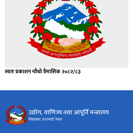
स्वतः प्रकाशन चौथो त्रैमासिक २०८२/८३
उद्योग, वाणिज्य तथा आपूर्ति मन्त्रालय
सिंहदरबार, काठमाडौँ, नेपाल