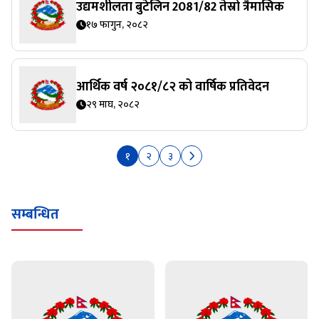
उद्यमशीलता बुटेलिन 2081/82 तेस्रो त्रैमासिक
१७ फागुन, २०८२
आर्थिक वर्ष २०८१/८२ को वार्षिक प्रतिवेदन
२९ माघ, २०८२
१
२
३
सम्बन्धित