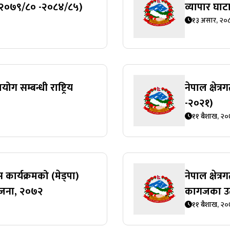
 (२०७९/८० -२०८४/८५)
व्यापार घाटा
१३ असार, २०
ग सम्बन्धी राष्ट्रिय
नेपाल क्षेत्
-२०२१)
११ बैशाख, २
कार्यक्रमको (मेड्पा)
नेपाल क्षेत्
ोजना, २०७२
कागजका उत
११ बैशाख, २