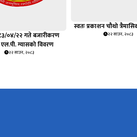
स्वतः प्रकाशन चौथो त्रैमा
८३/०४/२२ गते बजारीकरण
२२ साउन, २०८३
एल.पी. ग्यासको विवरण
२२ साउन, २०८३