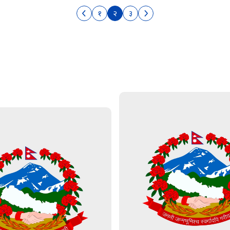
१
२
३