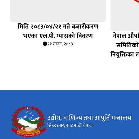
मिति २०८३/०४/२१ गते बजारीकरण
भएका एल.पी. ग्यासको विवरण
नेपाल औषध
समितिको अ
२१ साउन, २०८३
नियुक्तिका ला
उद्योग, वाणिज्य तथा आपूर्ति मन्त्रालय
सिंहदरबार, काठमाडौँ, नेपाल