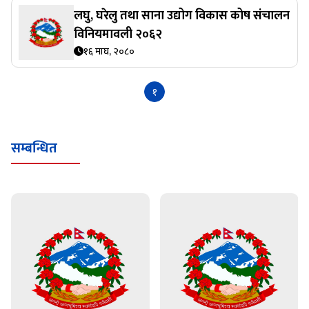
लघु, घरेलु तथा साना उद्योग विकास कोष स‌ंचालन
विनियमावली २०६२
१६ माघ, २०८०
१
सम्बन्धित