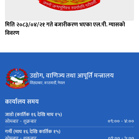
मिति २०८३/०४/२१ गते बजारीकरण भएका एल.पी. ग्यासको
विवरण
उद्योग, वाणिज्य तथा आपूर्ति मन्त्रालय
सिंहदरबार, काठमाडौँ, नेपाल
कार्यालय समय
जाडो (कार्तिक १६ देखि माघ १५)
०९:०० - ४:००
सोमबार - शुक्रबार
गर्मी (माघ १६ देखि कार्तिक १५)
०९:०० - ५:००
सोमबार - शुक्रबार