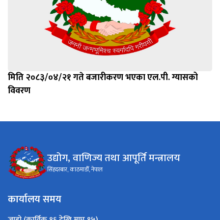
मिति २०८३/०४/२१ गते बजारीकरण भएका एल.पी. ग्यासको
विवरण
उद्योग, वाणिज्य तथा आपूर्ति मन्त्रालय
सिंहदरबार, काठमाडौँ, नेपाल
कार्यालय समय
जाडो (कार्तिक १६ देखि माघ १५)