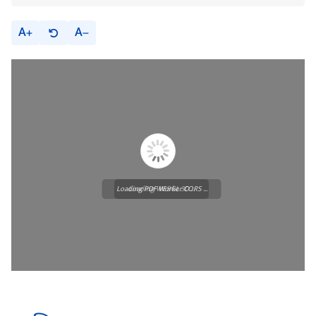
A
A
Loading PDF Worker CORS ...
Loading WEBGL 3D ...