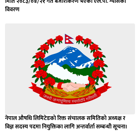
मिति २०८३/०४/२१ गते बजारीकरण भएका एल.पी. ग्यासको
विवरण
नेपाल औषधि लिमिटेडको रिक्त संचालक समितिको अध्यक्ष र
विज्ञ सदस्य पदमा नियुक्तिका लागि अन्तर्वार्ता सम्बन्धी सूचना।