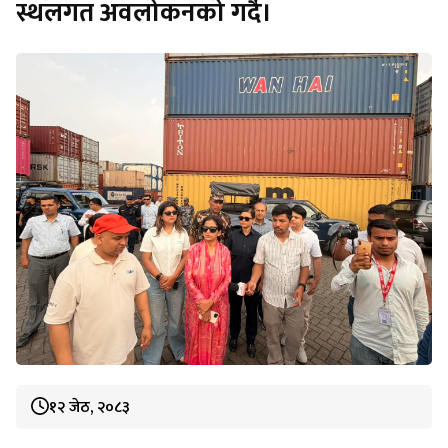
स्थलगत अवलोकनको गर्दै।
१२ जेठ, २०८३